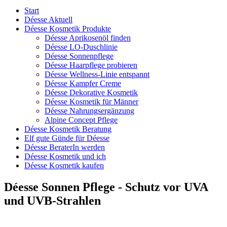
Start
Déesse Aktuell
Déesse Kosmetik Produkte
Déesse Aprikosenöl finden
Déesse LO-Duschlinie
Déesse Sonnenpflege
Déesse Haarpflege probieren
Déesse Wellness-Linie entspannt
Déesse Kampfer Creme
Déesse Dekorative Kosmetik
Déesse Kosmetik für Männer
Déesse Nahrungsergänzung
Alpine Concept Pflege
Déesse Kosmetik Beratung
Elf gute Günde für Déesse
Déesse BeraterIn werden
Déesse Kosmetik und ich
Déesse Kosmetik kaufen
Déesse Sonnen Pflege - Schutz vor UVA
und UVB-Strahlen